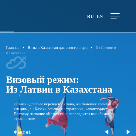
RU
EN
Главная
Визы в Казахстан для иностранцев
Из Латвии в
Казахстана
Визовый режим:
Из Латвии в Казахстана
«Стан» - древнее персидское слово, означающее «земля» или
«нация», а «Казах» означает «странник», «авантюрист».
Поэтому название «Казахстан» переводится как «Земля
странников».
Факт #1