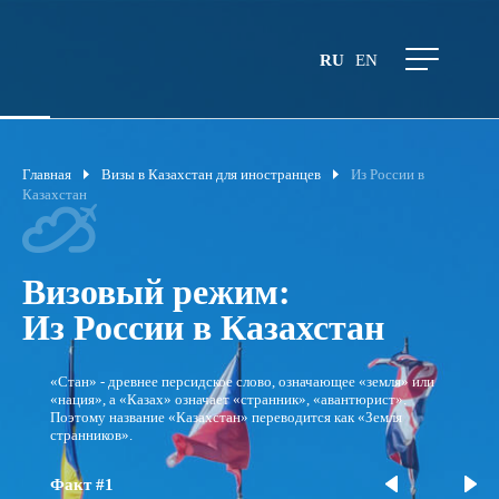
RU
EN
Главная
Визы в Казахстан для иностранцев
Из России в
Казахстан
Визовый режим:
Из России в Казахстан
«Стан» - древнее персидское слово, означающее «земля» или
«нация», а «Казах» означает «странник», «авантюрист».
Поэтому название «Казахстан» переводится как «Земля
странников».
Факт #1