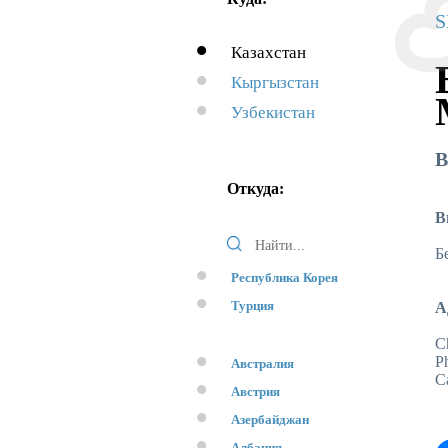
S
Казахстан
Кыргызстан
Узбекистан
В
Откуда:
В
Б
Республика Корея
Турция
А
C
P
Австралия
С
Австрия
Азербайджан
Албания