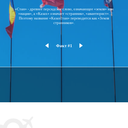
«Стан» - древнее персидское слово, означающее «земля» или
«нация», а «Казах» означает «странник», «авантюрист».
Поэтому название «Казахстан» переводится как «Земля
странников».
Факт #1