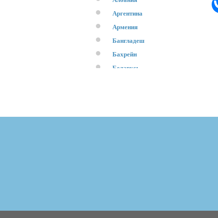
Аргентина
Армения
Бангладеш
Бахрейн
Беларусь
Бельгия
Болгария
Босния и Герцеговина
Бразилия
Бруней
Ватикан
Великобритания
Венгрия
Вьетнам
Гонконг
Израиль