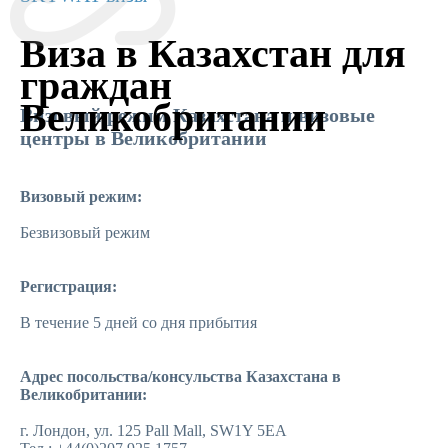
Виза в Казахстан для
граждан
Великобритании
Визовый режим Казахстана и визовые
центры в Великобритании
Визовый режим:
Безвизовый режим
Регистрация:
В течение 5 дней со дня прибытия
Адрес посольства/консульства Казахстана в
Великобритании:
г. Лондон, ул. 125 Pall Mall, SW1Y 5EA