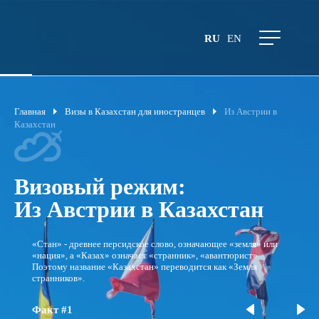
RU
EN
Главная
Визы в Казахстан для иностранцев
Из Австрии в
Казахстан
Визовый режим:
Из Австрии в Казахстан
«Стан» - древнее персидское слово, означающее «земля» или
«нация», а «Казах» означает «странник», «авантюрист».
Поэтому название «Казахстан» переводится как «Земля
странников».
Факт #1