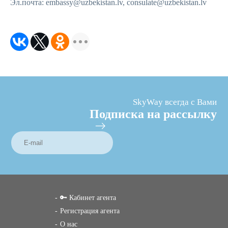
Эл.почта:
embassy@uzbekistan.lv
,
consulate@uzbekistan.lv
SkyWay всегда с Вами
Подписка на рассылку
🔑 Кабинет агента
Регистрация агента
О нас