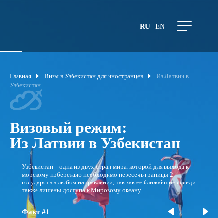
RU
EN
Главная
Визы в Узбекистан для иностранцев
Из Латвии в
Узбекистан
Визовый режим:
Из Латвии в Узбекистан
Узбекистан – одна из двух стран мира, которой для выхода к
морскому побережью необходимо пересечь границы 2
государств в любом направлении, так как ее ближайшие соседи
также лишены доступа к Мировому океану.
Факт #1