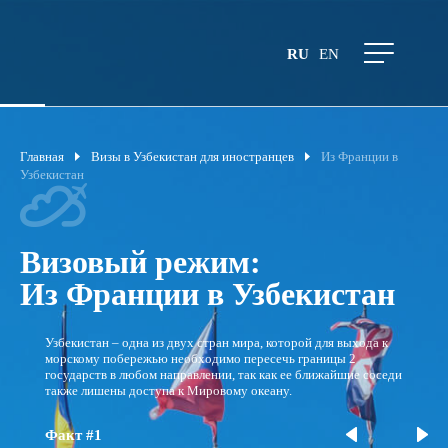
RU
EN
Главная
Визы в Узбекистан для иностранцев
Из Франции в
Узбекистан
Визовый режим:
Из Франции в Узбекистан
Узбекистан – одна из двух стран мира, которой для выхода к
морскому побережью необходимо пересечь границы 2
государств в любом направлении, так как ее ближайшие соседи
также лишены доступа к Мировому океану.
Факт #1