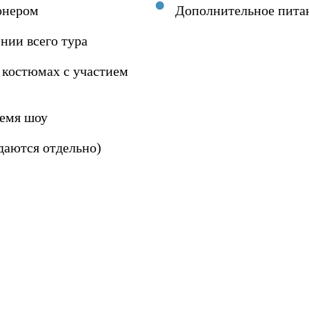
онером
Дополнительное питан
нии всего тура
 костюмах с участием
ремя шоу
даются отдельно)