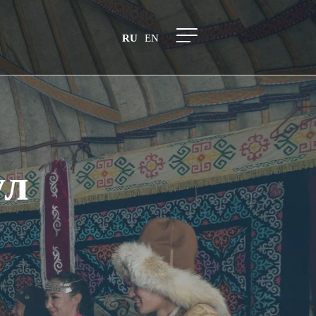
RU
EN
ул