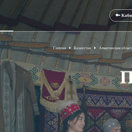
🔑 Каби
Главная
Казахстан
Алматинская облас
П