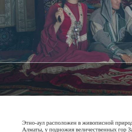
Этно-аул расположен в живописной природ
Алматы, у подножия величественных гор З