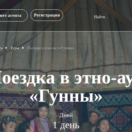
Регистрация
нет агента
ть
Туры
Поездка в этно-аул «Гунны»
оездка в этно-а
«Гунны»
Дней
1 день