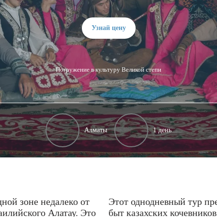
Узнай цену
Погружение в культуру Великой степи
Алматы
1 день
ной зоне недалеко от
Этот однодневный тур пре
аилийского Алатау. Это
быт казахских кочевников