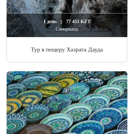
1 день
|
77 453 KZT
Самарканд
Тур в пещеру Хазрата Дауда