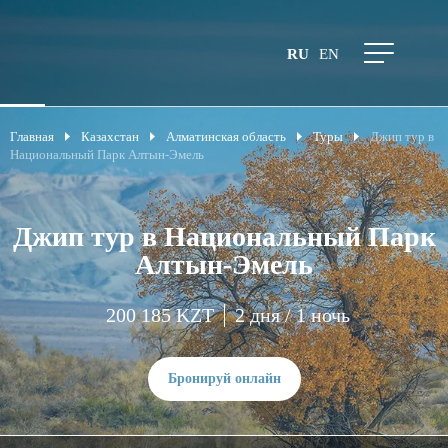
RU
EN
Главная
Казахстан
Алматинская область
Туры
Джип тур в
Национальный Парк Алтын-Эмель
Джип тур в Национальный Парк
Алтын-Эмель
200 185 KZT
2 дня / 1 ночь
Бронируй онлайн