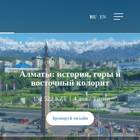
RU
EN
Главная
Казахстан
Алматы
Туры
Алматы: история, горы и
восточный колорит
Алматы: история, горы и
восточный колорит
152 522 KZT
4 дня / 3 ночи
Бронируй онлайн