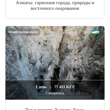
Алматы: гармония города, природы и
восточного очарования
Онлайн бронирование
1 день
|
77 453 KZT
Самарканд
Тур в пещеру Хазрата Дауда