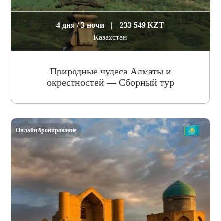
4 дня / 3 ночи
|
233 549 KZT
Казахстан
Природные чудеса Алматы и
окрестностей — Сборный тур
Онлайн бронирование