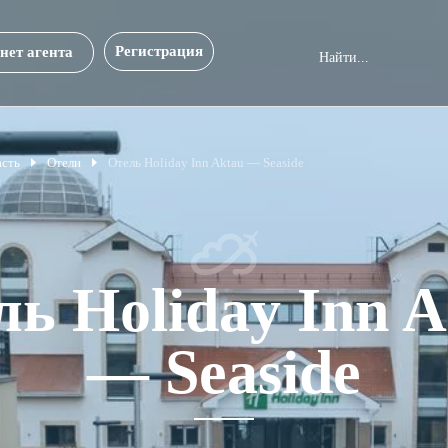
Регистрация
нет агента
асть
Отели
Отель Holiday Inn Aktau — Seaside
ль Holiday Inn A
— Seaside