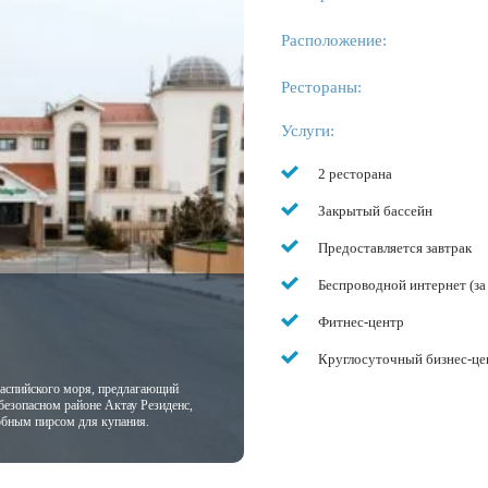
Расположение:
Рестораны:
Услуги:
2 ресторана
Закрытый бассейн
Предоставляется завтрак
Беспроводной интернет (за
Фитнес-центр
Круглосуточный бизнес-це
 Каспийского моря, предлагающий
безопасном районе Актау Резиденс,
добным пирсом для купания.