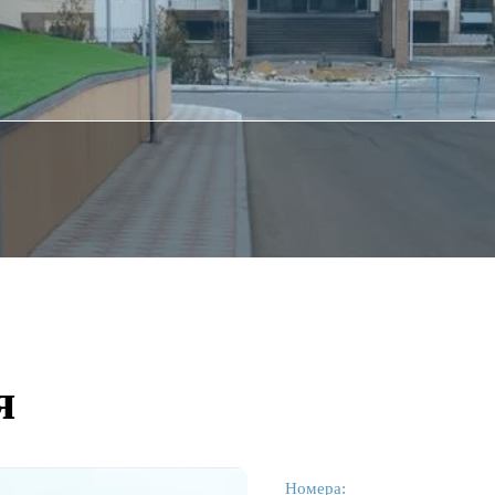
я
Номера: