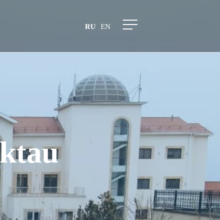
RU
EN
ktau