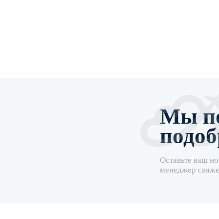
Мы п
подоб
Оставьте ваш но
менеджер свяже