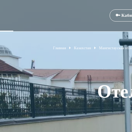
🔑 Каби
Главная
Казахстан
Мангистауская обл
Оте