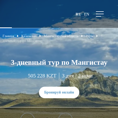
RU
EN
Главная
Казахстан
Мангистауская область
Туры
3-
дневный тур по Мангистау
3-дневный тур по Мангистау
505 228 KZT
3 дня / 2 ночи
Бронируй онлайн