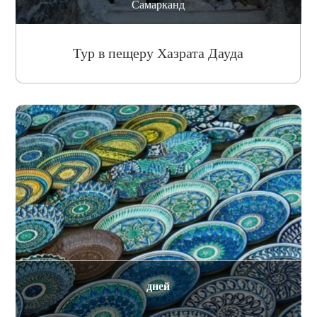
Самарканд
Тур в пещеру Хазрата Дауда
дней