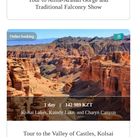
Traditional Falconry Show
Online booking
1 day
|
142 989 KZT
Kolsai Lakes, Kaindy Lake, and Charyn Canyon
Tour to the Valley of Castles, Kolsai