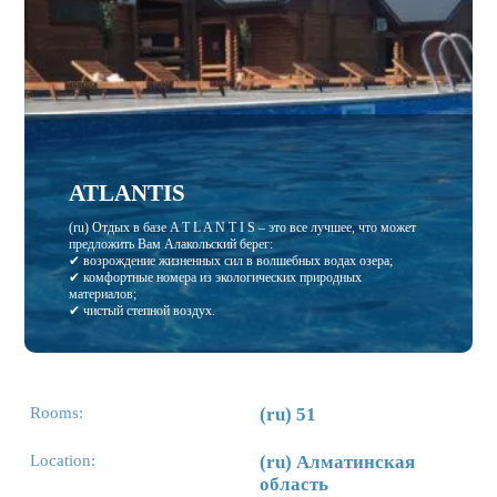
ATLANTIS
(ru) Отдых в базе A T L A N T I S – это все лучшее, что может
предложить Вам Алакольский берег:
✔ возрождение жизненных сил в волшебных водах озера;
✔ комфортные номера из экологических природных
материалов;
✔ чистый степной воздух.
Rooms:
(ru) 51
Location:
(ru) Алматинская
область