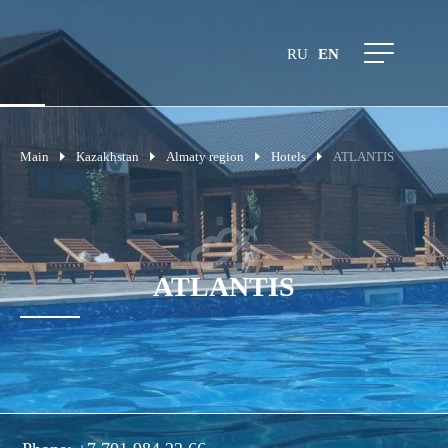
RU
EN
Main
Kazakhstan
Almaty region
Hotels
ATLANTIS
ATLANTIS