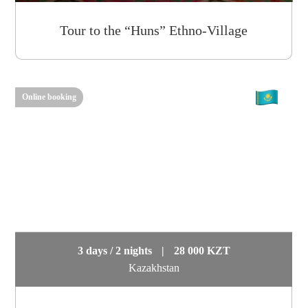
Tour to the “Huns” Ethno-Village
Online booking
3 days / 2 nights
|
28 000 KZT
Kazakhstan