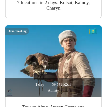
7 locations in 2 days: Kolsai, Kaindy,
Charyn
Online booking
1 day
|
59 579 KZT
Almaty
Tour to Alma-Arasan Gorge and