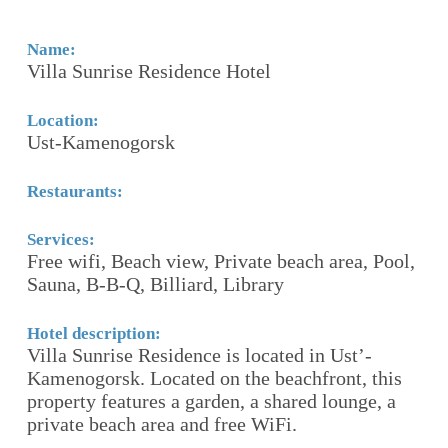
Name:
N
Villa Sunrise Residence Hotel
G
Location:
Lo
Ust-Kamenogorsk
A
Restaurants:
Re
Services:
Se
Free wifi, Beach view, Private beach area, Pool,
Fr
Sauna, B-B-Q, Billiard, Library
s
Hotel description:
Ho
Villa Sunrise Residence is located in Ustʼ-
Th
Kamenogorsk. Located on the beachfront, this
"b
property features a garden, a shared lounge, a
S
u
private beach area and free WiFi.
st
c