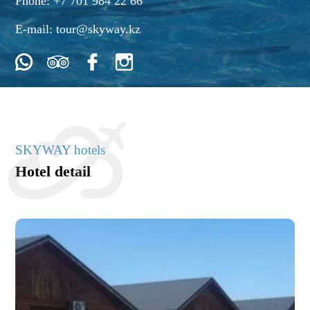
Phone:
+7 701 984 22 66
E-mail:
tour@skyway.kz
SKYWAY hotels
Hotel detail