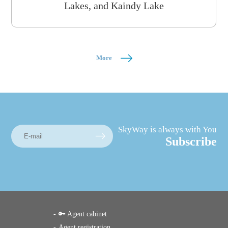
Lakes, and Kaindy Lake
More
SkyWay is always with You
Subscribe
🔑 Agent cabinet
Agent registration