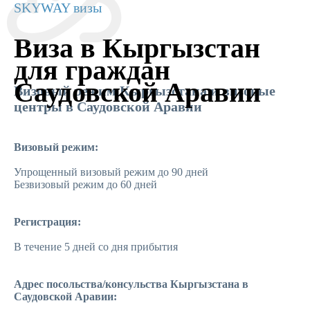
SKYWAY визы
Виза в Кыргызстан
для граждан
Саудовской Аравии
Визовый режим Кыргызстана и визовые
центры в Саудовской Аравии
Визовый режим:
Упрощенный визовый режим до 90 дней
Безвизовый режим до 60 дней
Регистрация:
В течение 5 дней со дня прибытия
Адрес посольства/консульства Кыргызстана в
Саудовской Аравии: