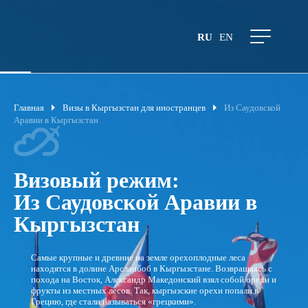
RU
EN
Главная
Визы в Кыргызстан для иностранцев
Из Саудовской
Аравии в Кыргызстан
Визовый режим:
Из Саудовской Аравии в
Кыргызстан
Самые крупные и древние на земле орехоплодные леса
находятся в долине Арсланбоб в Кыргызстане. Возвращаясь с
похода на Восток, Александр Македонский взял собой орехи и
фрукты из местных лесов. Так, кыргызские орехи попали в
Грецию, где стали называться «грецкими».