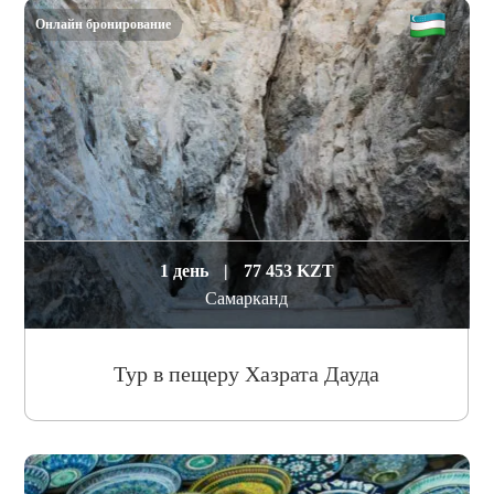
Онлайн бронирование
1 день
|
77 453 KZT
Самарканд
Тур в пещеру Хазрата Дауда