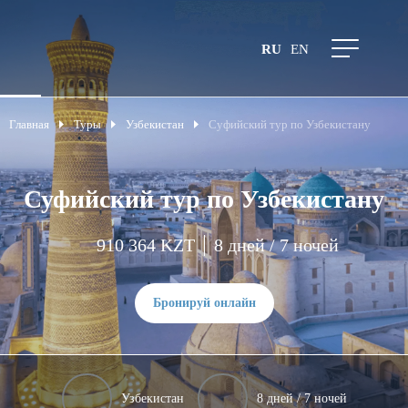
RU
EN
Главная
Туры
Узбекистан
Суфийский тур по Узбекистану
Суфийский тур по Узбекистану
910 364 KZT
8 дней / 7 ночей
Бронируй онлайн
Узбекистан
8 дней / 7 ночей