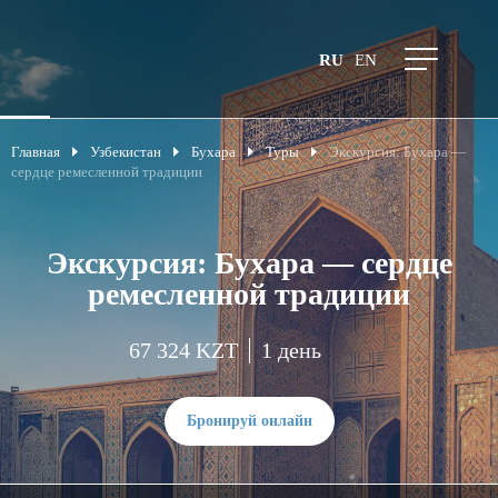
RU
EN
Главная
Узбекистан
Бухара
Туры
Экскурсия: Бухара —
сердце ремесленной традиции
Экскурсия: Бухара — сердце
ремесленной традиции
67 324 KZT
1 день
Бронируй онлайн