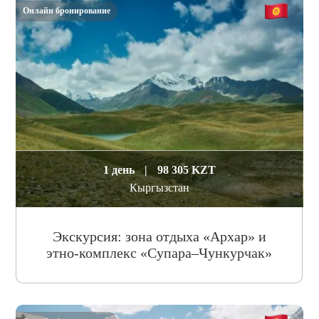
Онлайн бронирование
1 день
|
98 305 KZT
Кыргызстан
Экскурсия: зона отдыха «Архар» и
этно-комплекс «Супара–Чункурчак»