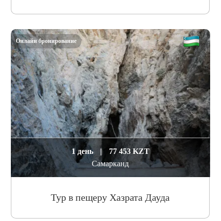
Онлайн бронирование
1 день
|
77 453 KZT
Самарканд
Тур в пещеру Хазрата Дауда