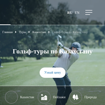
RU
EN
Главная
Туры
Казахстан
Гольф-туры по Казахстану
Гольф-туры по Казахстану
Узнай цену
Казахстан
Пейзажи
Природа