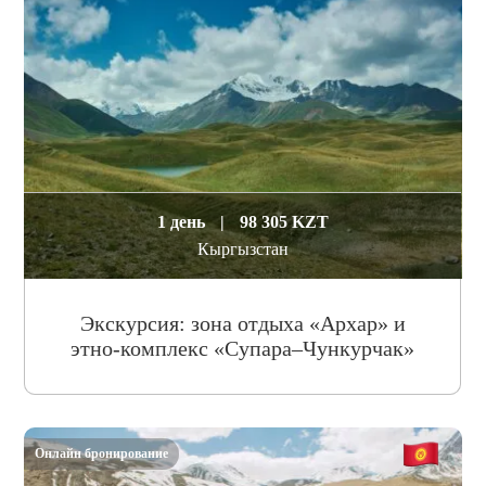
1 день
|
98 305 KZT
Кыргызстан
Экскурсия: зона отдыха «Архар» и
этно-комплекс «Супара–Чункурчак»
Онлайн бронирование