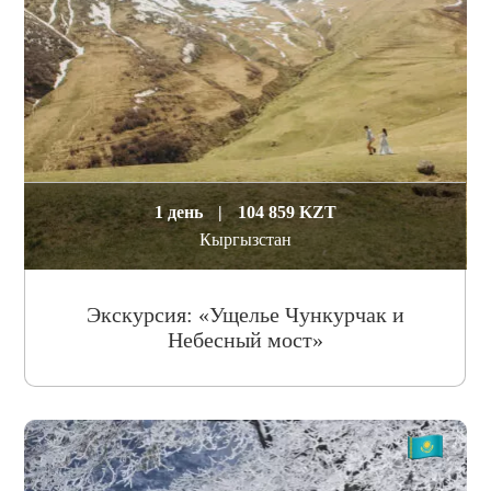
1 день
|
104 859 KZT
Кыргызстан
Экскурсия: «Ущелье Чункурчак и
Небесный мост»