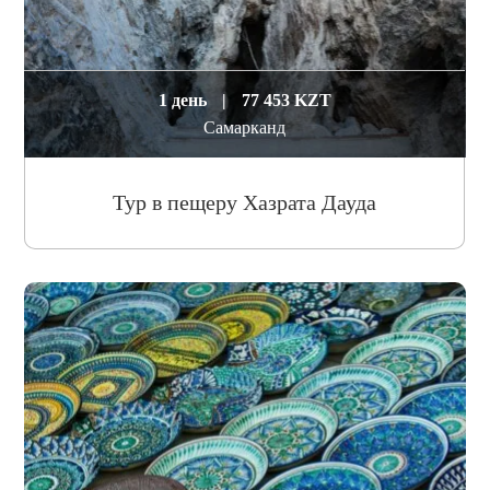
1 день
|
77 453 KZT
Самарканд
Тур в пещеру Хазрата Дауда