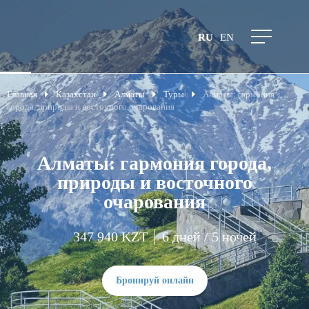
RU
EN
Главная
Казахстан
Алматы
Туры
Алматы: гармония
города, природы и восточного очарования
Алматы: гармония города,
природы и восточного
очарования
347 940 KZT
6 дней / 5 ночей
Бронируй онлайн