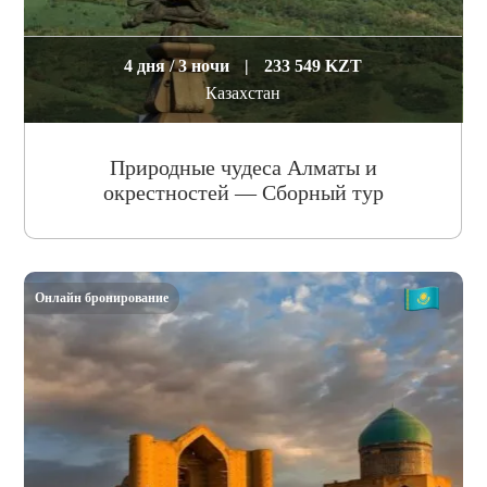
4 дня / 3 ночи
|
233 549 KZT
Казахстан
Природные чудеса Алматы и
окрестностей — Сборный тур
Онлайн бронирование