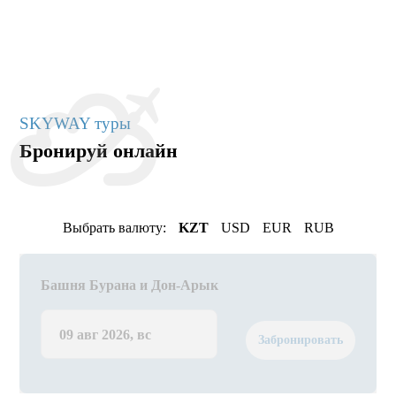
SKYWAY туры
Бронируй онлайн
Выбрать валюту:
KZT
USD
EUR
RUB
Башня Бурана и Дон-Арык
09 авг 2026, вс
Забронировать