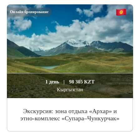
Онлайн бронирование
1 день
|
98 305 KZT
Кыргызстан
Экскурсия: зона отдыха «Архар» и
этно-комплекс «Супара–Чункурчак»