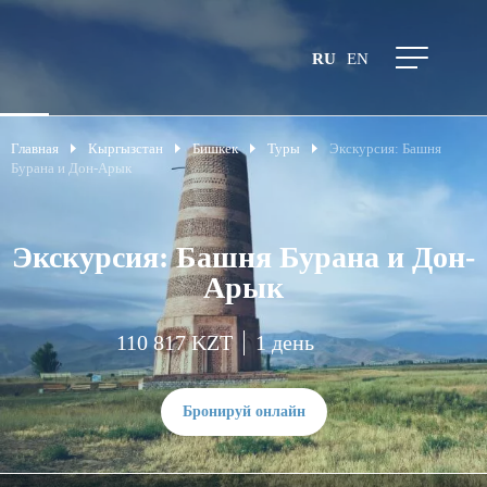
RU
EN
Главная
Кыргызстан
Бишкек
Туры
Экскурсия: Башня
Бурана и Дон-Арык
Экскурсия: Башня Бурана и Дон-
Арык
110 817 KZT
1 день
Бронируй онлайн