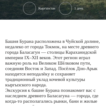
Кыргызстан
1 день
Башня Бурана расположена в Чуйской долине,
недалеко от города Токмок, на месте древнего
города Баласагун — столицы Караханидской
империи IX–XII веков. Этот регион играл
важную роль на Великом Шёлковом пути,
соединяя Восток и Запад. Посёлок Дон-Арык
находится неподалёку и сохраняет
традиционный уклад кочевой культуры
кыргызского народа.
Экскурсия к башне Бурана познакомит вас с
наследием древнего Баласагуна — города, где
когда-то располагались рынки, бани и жилые