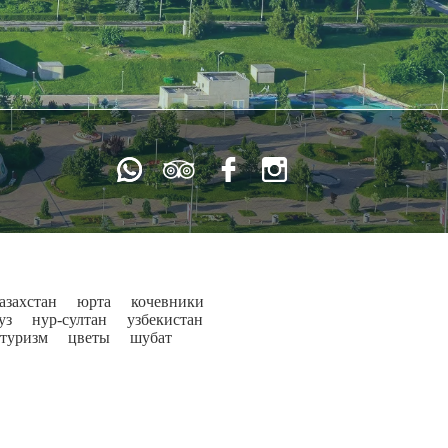
азахстан
юрта
кочевники
уз
нур-султан
узбекистан
туризм
цветы
шубат