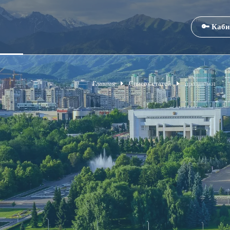
🔑 Каби
Главная
Список статей
праздники