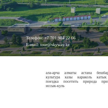
Телефон:
+7 701 984 22 66
E-mail:
tour@skyway.kz
ала-арча
алматы
астана
бешба
культура
казы
караколь
катык
поездка
посетить
природа
при
иссык-куль