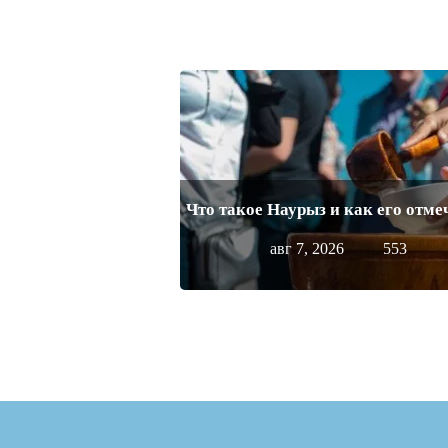
Что такое Наурыз и как его отм
авг 7, 2026
553