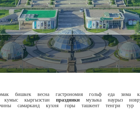
рмак
бишкек
весна
гастрономия
гольф
еда
зима
к
кумыс
кыргызстан
праздники
музыка
наурыз
новр
чины
самарканд
кухня
горы
ташкент
тенгри
тур