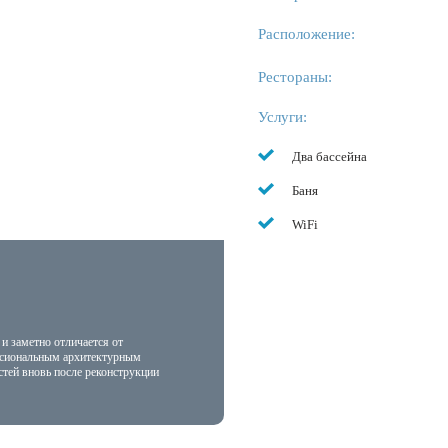
Расположение:
Рестораны:
Услуги:
Два бассейна
Баня
WiFi
и заметно отличается от
ссиональным архитектурным
стей вновь после реконструкции