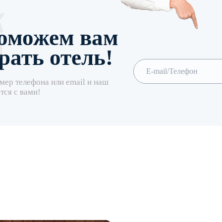
оможем вам
рать отель!
мер телефона или email и наш
тся с вами!