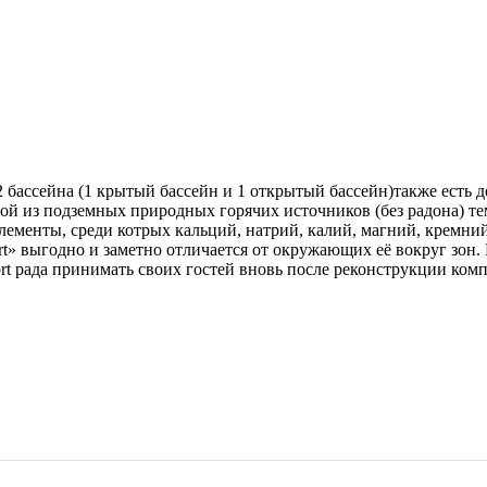
 бассейна (1 крытый бассейн и 1 открытый бассейн)также есть 
дой из подземных природных горячих источников (без радона) те
лементы, среди котрых кальций, натрий, калий, магний, кремний,
rt» выгодно и заметно отличается от окружающих её вокруг зо
t рада принимать своих гостей вновь после реконструкции комп