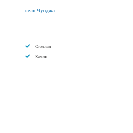
село Чунджа
Столовая
Кальян