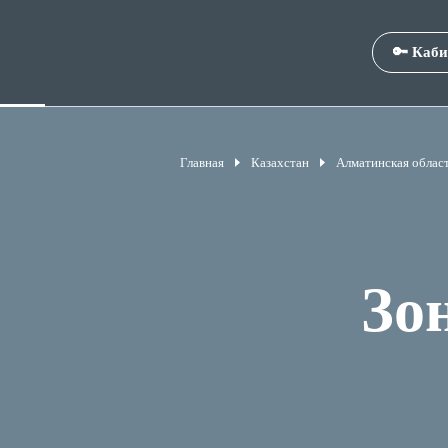
🔑 Каби
Главная
Казахстан
Алматинская облас
Зо