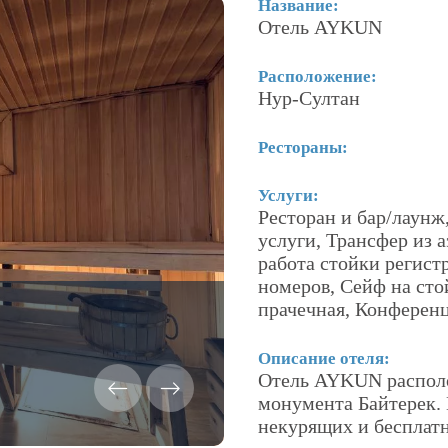
Название:
Отель AYKUN
Расположение:
Нур-Султан
Рестораны:
Услуги:
Ресторан и бар/лаунж,
услуги, Трансфер из 
работа стойки регист
номеров, Сейф на сто
прачечная, Конференц
Описание отеля:
Отель AYKUN располож
монумента Байтерек. 
некурящих и бесплат