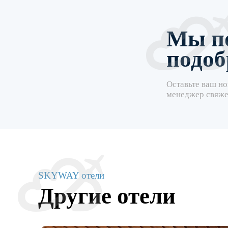
Мы п
подоб
Оставьте ваш но
менеджер свяже
SKYWAY отели
Другие отели