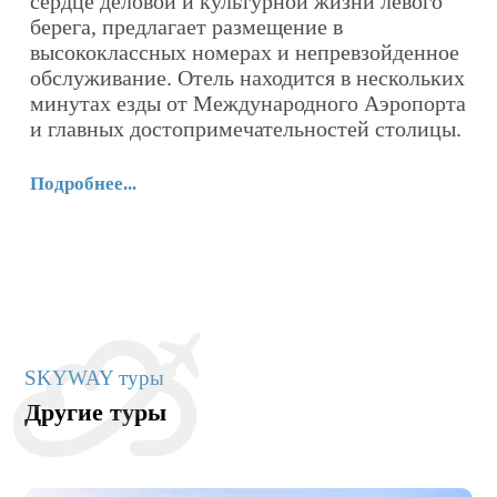
ах
сердце деловой и культурной жизни левого
н
.
берега, предлагает размещение в
Н
й
высококлассных номерах и непревзойденное
ф
обслуживание. Отель находится в нескольких
б
минутах езды от Международного Аэропорта
и главных достопримечательностей столицы.
По
Подробнее...
SKYWAY туры
Другие туры