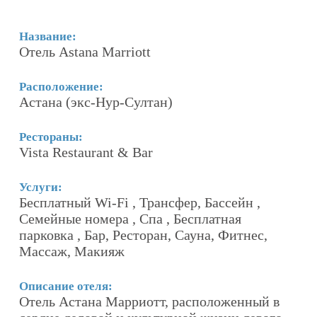
Название:
Н
Отель Astana Marriott
О
Расположение:
Р
Астана (экс-Нур-Султан)
А
Рестораны:
Р
Vista Restaurant & Bar
р
Услуги:
У
Бесплатный Wi-Fi , Трансфер, Бассейн ,
Б
Семейные номера , Спа , Бесплатная
,
парковка , Бар, Ресторан, Сауна, Фитнес,
Н
Массаж, Макияж
С
Описание отеля:
О
Отель Астана Марриотт, расположенный в
О