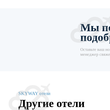
Мы п
подоб
Оставьте ваш но
менеджер свяже
SKYWAY отели
Другие отели