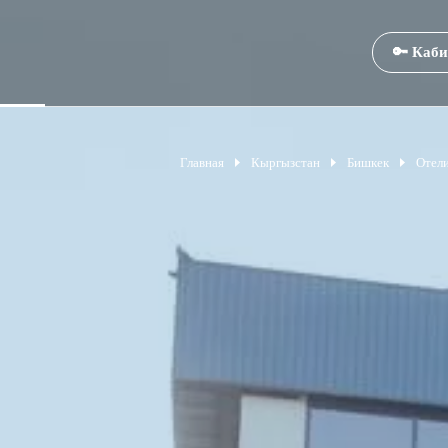
🔑 Каби
Главная
Кыргызстан
Бишкек
Отел