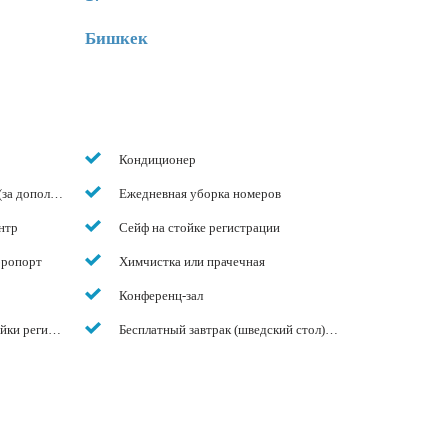
Бишкек
Кондиционер
(за дополнительную плату)
Ежедневная уборка номеров
нтр
Сейф на стойке регистрации
эропорт
Химчистка или прачечная
Конференц-зал
ойки регистрации
Бесплатный завтрак (шведский стол) и бесплатный WiFi