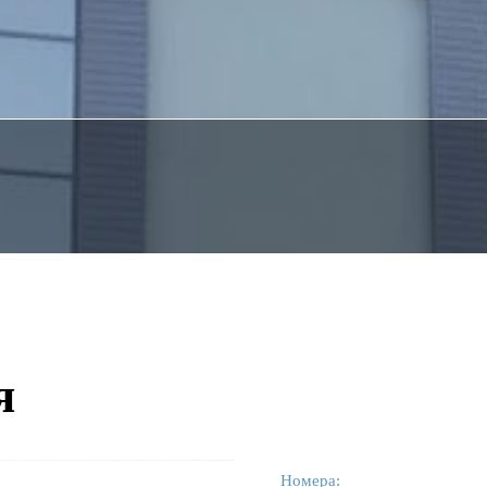
я
Номера: