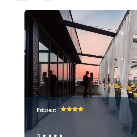
ес-
ступен
Рейтинг:
тель
ожен в