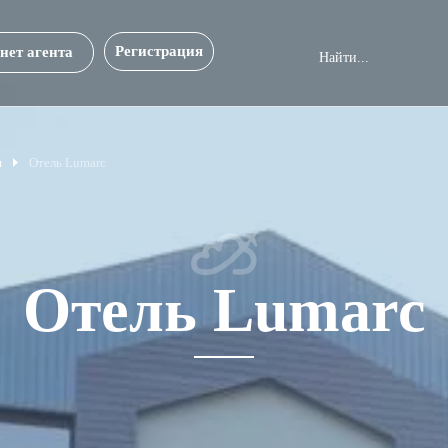
Регистрация
нет агента
и
Отель Lumarc
Отель Lumarc