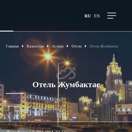
RU
EN
Главная
Казахстан
Астана
Отели
Отель Жумбактас
Отель Жумбактас