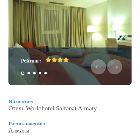
Рейтинг:
Название:
Н
Отель Worldhotel Saltanat Almaty
И
Расположение:
Р
Алматы
А