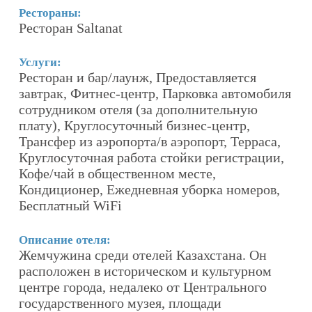
Рестораны:
Р
Ресторан Saltanat
У
О
Услуги:
Ресторан и бар/лаунж, Предоставляется
К
завтрак, Фитнес-центр, Парковка автомобиля
сотрудником отеля (за дополнительную
О
плату), Круглосуточный бизнес-центр,
Р
Трансфер из аэропорта/в аэропорт, Терраса,
ат
н
Круглосуточная работа стойки регистрации,
у
Кофе/чай в общественном месте,
но
с
Кондиционер, Ежедневная уборка номеров,
е
и
Бесплатный WiFi
П
1
Описание отеля:
Жемчужина среди отелей Казахстана. Он
По
расположен в историческом и культурном
центре города, недалеко от Центрального
государственного музея, площади