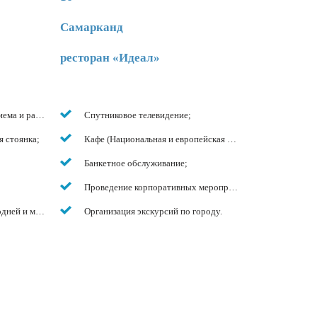
Самарканд
ресторан «Идеал»
иема и размещения;
Спутниковое телевидение;
 стоянка;
Кафе (Национальная и европейская кухня), бар, живая муз
Банкетное обслуживание;
Проведение корпоративных мероприятий;
дней и международной связи;
Организация экскурсий по городу.