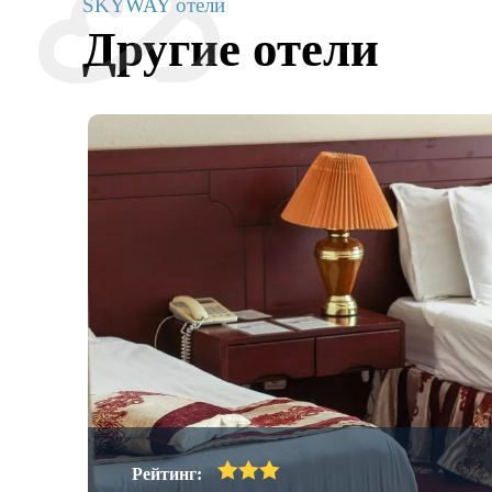
SKYWAY отели
Другие отели
ная
аром.
Рейтинг:
тойка