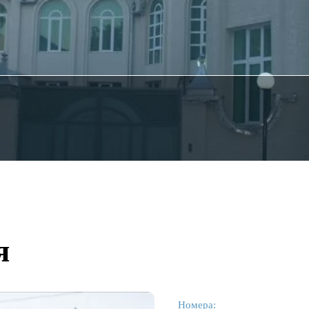
я
Номера: