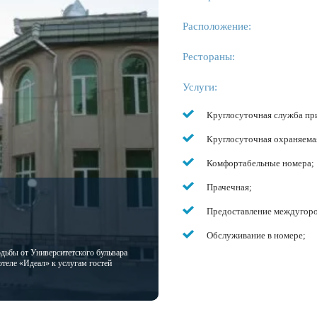
Расположение:
Рестораны:
Услуги:
Круглосуточная служба пр
Круглосуточная охраняемая
Комфортабельные номера;
Прачечная;
Предоставление междугоро
Обслуживание в номере;
одьбы от Университетского бульвара
отеле «Идеал» к услугам гостей