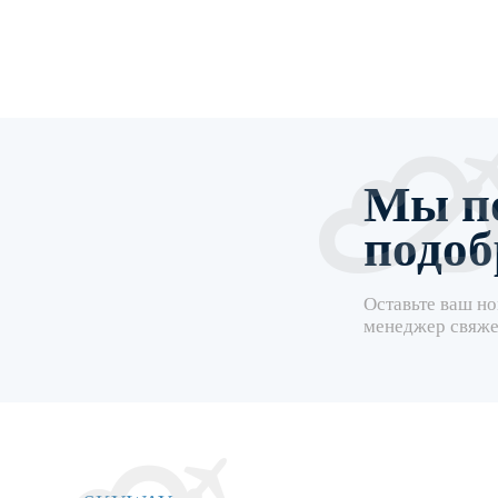
Мы п
подоб
Оставьте ваш но
менеджер свяже