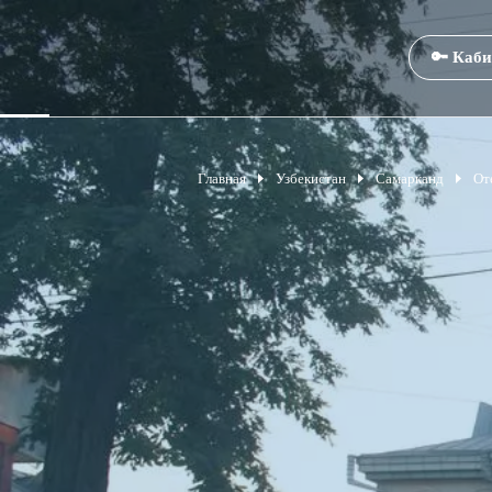
🔑 Каби
Главная
Узбекистан
Самарканд
От