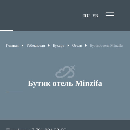
RU
EN
Главная
Узбекистан
Бухара
Отели
Бутик отель Minzifa
Бутик отель Minzifa