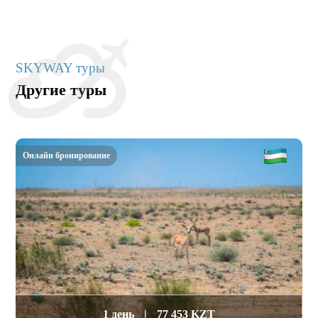
SKYWAY туры
Другие туры
Онлайн бронирование
1 день
|
77 453 KZT