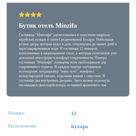
Бутик отель Minzifa
Гостиница "Минзифа" расположилась в известном квартале
еврейских купцов и знати Средневековой Бухары. Небольшая
резная дверь, которая ведет в дом, сохранилась до наших дней в
нереставрированном виде. В гостинице 12 номеров,
выполненных в национальном стиле, в которых сочетаются уют
домашней атмосферы и комфорт современности. Номера
гостиницы "Минзифа" оснащены всем необходимым для
современного туриста. В каждом номере спутниковое
телевидение, кондиционер "зима-лето", телефон с
международной связью, отдельная ванная с санузлом. В
гостинице два внутренних дворика. Здесь можно отдохнуть,
наслаждаясь прохладой вечера за чашкой ароматного чая.
Номера:
12
Расположение:
Бухара