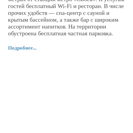
ка
гостей бесплатный Wi-Fi и ресторан. В числе
М
прочих удобств — спа-центр с сауной и
«
крытым бассейном, а также бар с широким
ц
ассортимент напитков. На территории
н
обустроена бесплатная частная парковка.
н
о
Подробнее...
В
п
м
Н
H
н
н
н
По