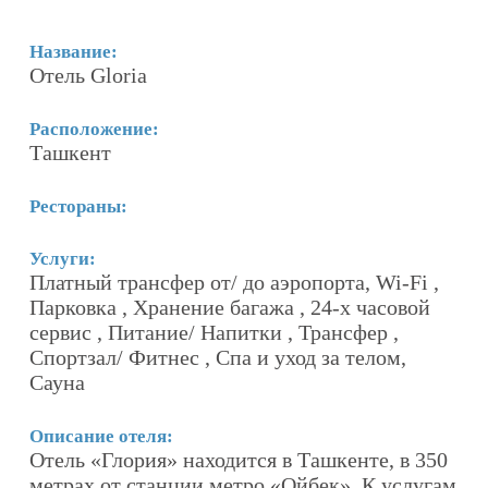
Название:
Н
Отель Gloria
О
Расположение:
Р
Ташкент
Т
Рестораны:
Р
«
Услуги:
Платный трансфер от/ до аэропорта, Wi-Fi ,
У
Парковка , Хранение багажа , 24-х часовой
Б
сервис , Питание/ Напитки , Трансфер ,
Б
Спортзал/ Фитнес , Спа и уход за телом,
Ф
Сауна
п
.
Описание отеля:
О
я
Отель «Глория» находится в Ташкенте, в 350
Г
метрах от станции метро «Ойбек». К услугам
р