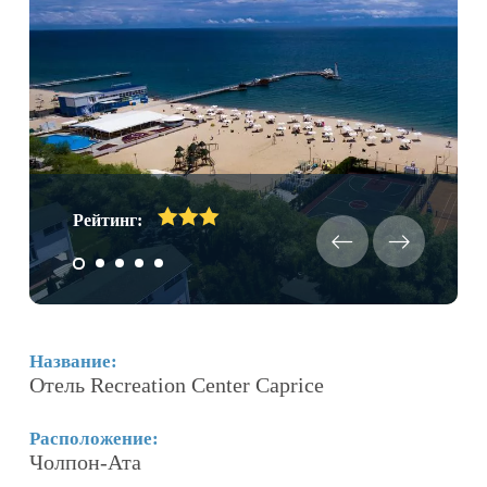
Рейтинг:
Название:
Н
Отель Recreation Center Caprice
О
Расположение:
Р
Чолпон-Ата
Б