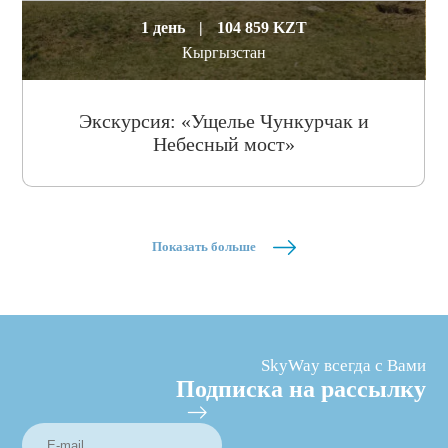
1 день
|
104 859 KZT
Кыргызстан
Экскурсия: «Ущелье Чункурчак и
Небесный мост»
Показать больше
SkyWay всегда с Вами
Подписка на рассылку