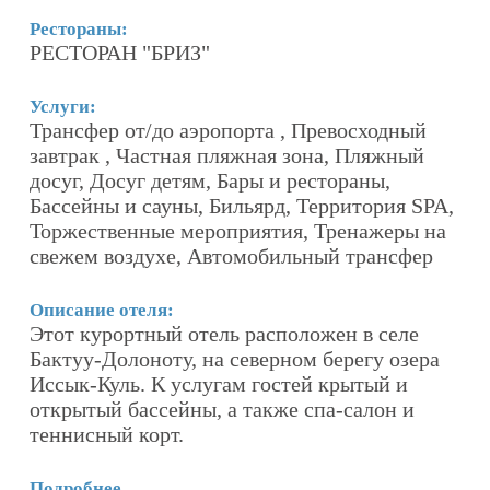
Рестораны:
Р
РЕСТОРАН "БРИЗ"
У
Б
Услуги:
Трансфер от/до аэропорта , Превосходный
н
завтрак , Частная пляжная зона, Пляжный
Р
досуг, Досуг детям, Бары и рестораны,
Бассейны и сауны, Бильярд, Территория SPA,
О
Торжественные мероприятия, Тренажеры на
G
свежем воздухе, Автомобильный трансфер
в
м
в
Описание отеля:
Этот курортный отель расположен в селе
Б
Бактуу-Долоноту, на северном берегу озера
ц
Иссык-Куль. К услугам гостей крытый и
открытый бассейны, а также спа-салон и
По
теннисный корт.
Подробнее...