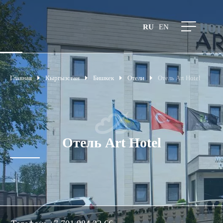
RU
EN
Главная
Кыргызстан
Бишкек
Отели
Отель Art Hotel
Отель Art Hotel