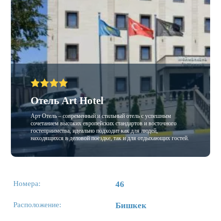
Отель Art Hotel
Арт Отель – современный и стильный отель с успешным
сочетанием высоких европейских стандартов и восточного
гостеприимства, идеально подходит как для людей,
находящихся в деловой поездке, так и для отдыхающих гостей.
Номера:
46
Расположение:
Бишкек