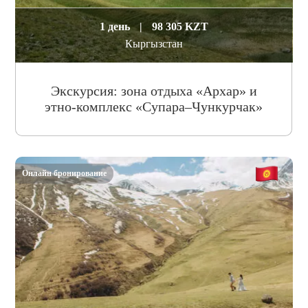
1 день
|
98 305 KZT
Кыргызстан
Экскурсия: зона отдыха «Архар» и
этно-комплекс «Супара–Чункурчак»
Онлайн бронирование