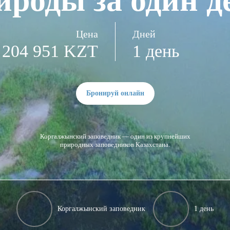
ироды за один д
Цена
Дней
204 951 KZT
1 день
Бронируй онлайн
Коргалжынский заповедник — один из крупнейших
природных заповедников Казахстана.
Коргалжынский заповедник
1 день