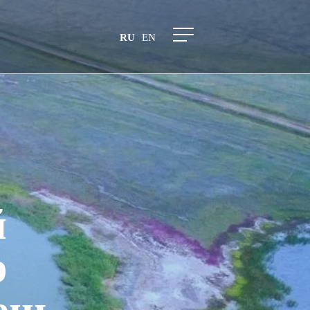
RU
EN
й
р