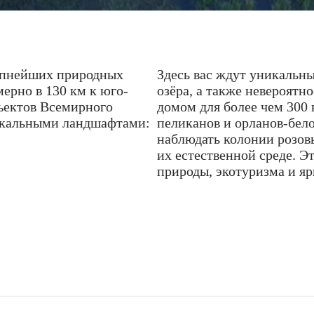
упнейших природных
Здесь вас ждут уникальн
ерно в 130 км к юго-
озёра, а также невероятн
бъектов Всемирного
домом для более чем 300 
икальными ландшафтами:
пеликанов и орланов-бел
наблюдать колонии розов
их естественной среде. Э
природы, экотуризма и яр