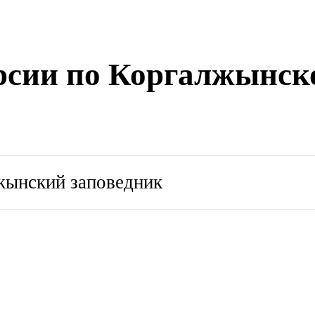
рсии по Коргалжынск
жынский заповедник