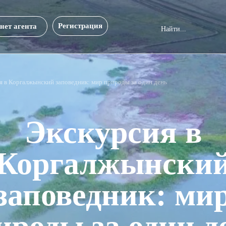
Регистрация
нет агента
я в Коргалжынский заповедник: мир природы за один день
Экскурсия в
Коргалжынски
заповедник: ми