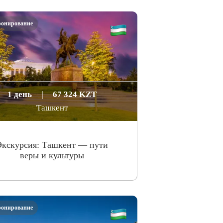
ронирование
1 день
|
67 324 KZT
Ташкент
Экскурсия: Ташкент — пути
веры и культуры
ронирование