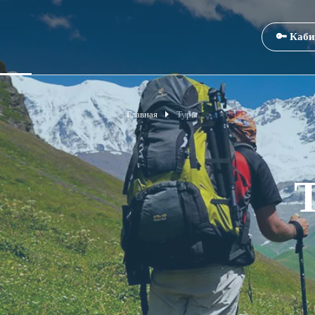
🔑 Каби
Главная
Туры