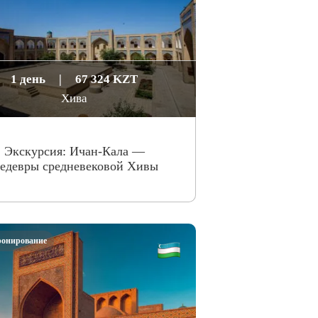
1 день
|
67 324 KZT
Хива
Экскурсия: Ичан-Кала —
едевры средневековой Хивы
ронирование