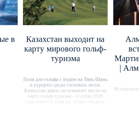
ые в
Казахстан выходит на
Алм
карту мирового гольф-
вс
туризма
Марти
| Алм
Поля для гольфа с видом на Тянь-Шань
и курорты среди сосновых лесов.
Историческ
Казахстан давно заслуживает место на
карте гольф-туризма – и сезон 2026
года может в этом вас лично убедить.