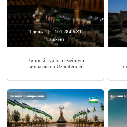
1 день
|
101 284 KZT
Ташкент
Винный тур на семейную
винодельню Uzumfermer
ш
Онлайн бронирование
Онлайн б