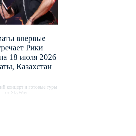
аты впервые
тречает Рики
на 18 июля 2026
аты, Казахстан
ий концерт и готовые туры
от SkyWay