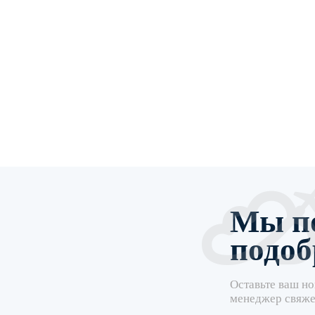
Мы п
подоб
Оставьте ваш но
менеджер свяже