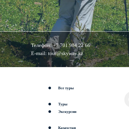
Телефон:
+7 701 984 22 66
E-mail:
tour@skyway.kz
Все туры
Туры
Экскурсии
Казахстан