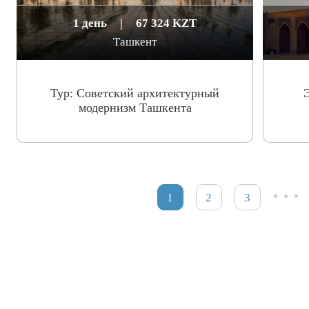
1 день
|
67 324 KZT
Ташкент
Тур: Cоветский архитектурный
модернизм Ташкента
…
1
2
3