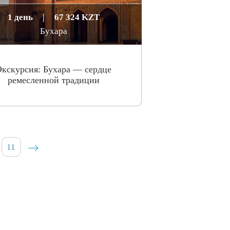
1 день
|
67 324 KZT
Бухара
Экскурсия: Бухара — сердце
ремесленной традиции
11