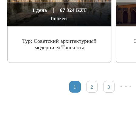
1 день
|
67 324 KZT
Ташкент
Тур: Cоветский архитектурный
модернизм Ташкента
…
1
2
3