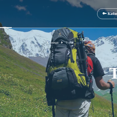
🔑 Каби
Главная
Туры