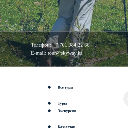
Телефон:
+7 701 984 22 66
E-mail:
tour@skyway.kz
Все туры
Туры
Экскурсии
Казахстан