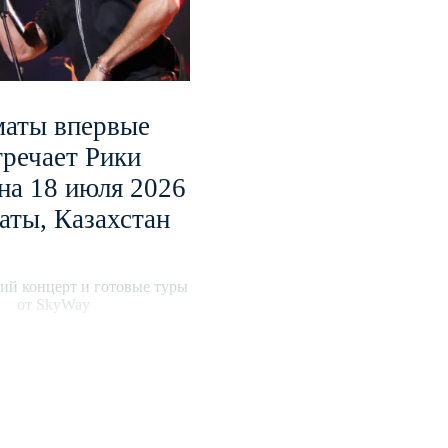
аты впервые
тречает Рики
на 18 июля 2026
аты, Казахстан
ий концерт и готовые туры
от SkyWay