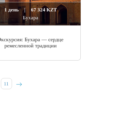
1 день
|
67 324 KZT
Бухара
Экскурсия: Бухара — сердце
ремесленной традиции
11