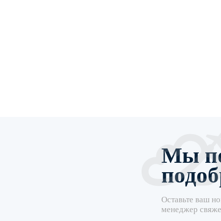
Мы п
подоб
Оставьте ваш но
менеджер свяже