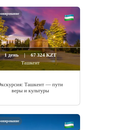
ронирование
1 день
|
67 324 KZT
Ташкент
Экскурсия: Ташкент — пути
веры и культуры
ронирование