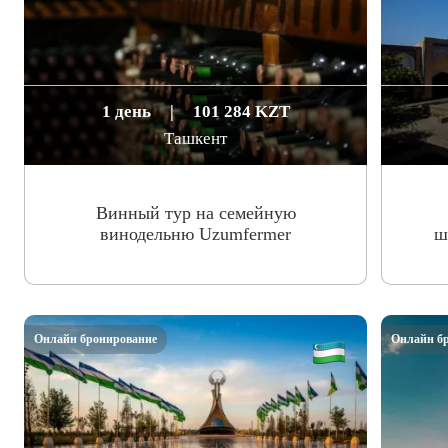
1 день
|
101 284 KZT
Ташкент
Винный тур на семейную
винодельню Uzumfermer
ш
Онлайн бронирование
Онлайн б