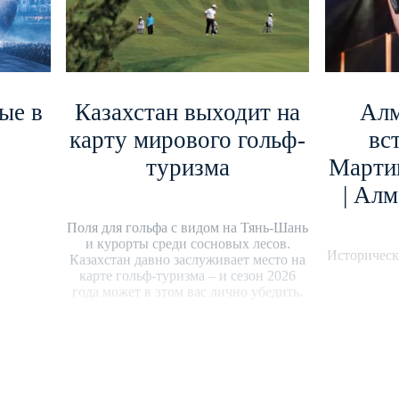
ые в
Казахстан выходит на
Алм
карту мирового гольф-
вс
туризма
Марти
| Алм
Поля для гольфа с видом на Тянь-Шань
и курорты среди сосновых лесов.
Историческ
Казахстан давно заслуживает место на
карте гольф-туризма – и сезон 2026
года может в этом вас лично убедить.