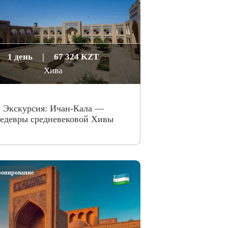
1 день
|
67 324 KZT
Хива
Экскурсия: Ичан-Кала —
едевры средневековой Хивы
ронирование