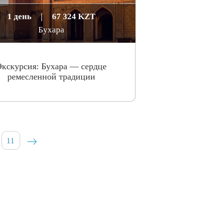
1 день
|
67 324 KZT
Бухара
Экскурсия: Бухара — сердце
ремесленной традиции
11