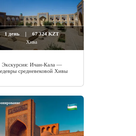
1 день
|
67 324 KZT
Хива
Экскурсия: Ичан-Кала —
едевры средневековой Хивы
ронирование