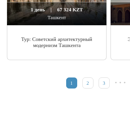
1 день
|
67 324 KZT
Ташкент
Тур: Cоветский архитектурный
модернизм Ташкента
…
1
2
3