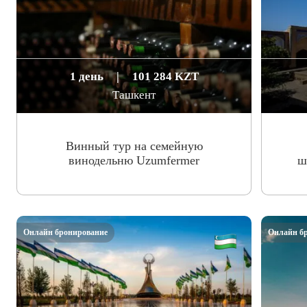
1 день
|
101 284 KZT
Ташкент
Винный тур на семейную
винодельню Uzumfermer
ш
Онлайн бронирование
Онлайн б