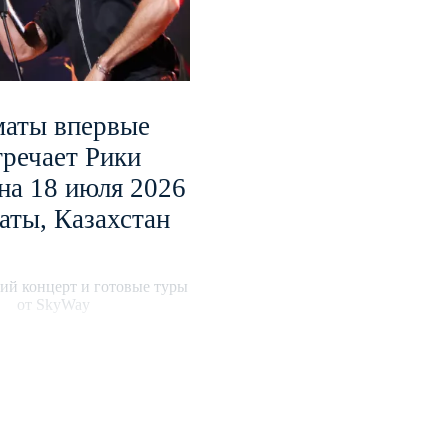
аты впервые
тречает Рики
на 18 июля 2026
аты, Казахстан
ий концерт и готовые туры
от SkyWay