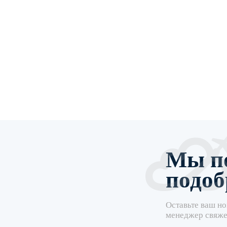
Мы п
подоб
Оставьте ваш но
менеджер свяже