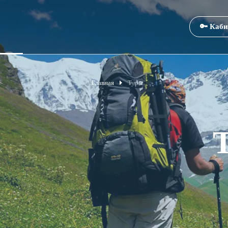
🔑 Каби
Главная
Туры