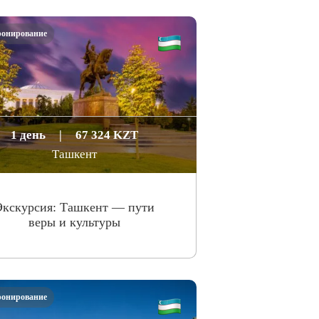
ронирование
1 день
|
67 324 KZT
Ташкент
Экскурсия: Ташкент — пути
веры и культуры
ронирование