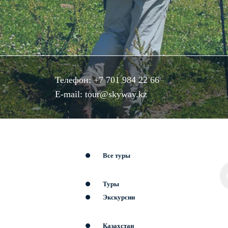
Телефон:
+7 701 984 22 66
E-mail:
tour@skyway.kz
Все туры
Туры
Экскурсии
Казахстан