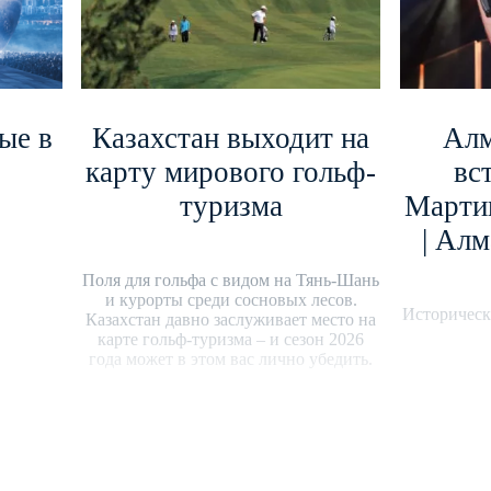
ые в
Казахстан выходит на
Алм
карту мирового гольф-
вс
туризма
Марти
| Алм
Поля для гольфа с видом на Тянь-Шань
и курорты среди сосновых лесов.
Историческ
Казахстан давно заслуживает место на
карте гольф-туризма – и сезон 2026
года может в этом вас лично убедить.