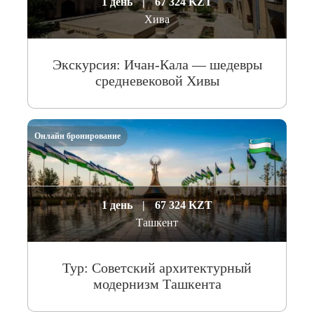
1 день
|
67 324 KZT
Хива
Экскурсия: Ичан-Кала — шедевры
средневековой Хивы
Онлайн бронирование
1 день
|
67 324 KZT
Ташкент
Тур: Cоветский архитектурный
модернизм Ташкента