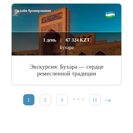
Онлайн бронирование
1 день
|
67 324 KZT
Бухара
Экскурсия: Бухара — сердце
ремесленной традиции
…
1
2
3
11