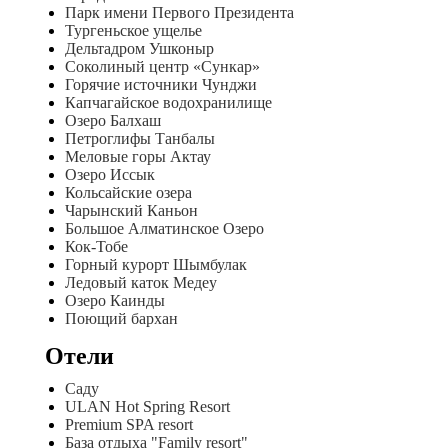
Парк имени Первого Президента
Тургеньское ущелье
Дельтадром Ушконыр
Соколиный центр «Сункар»
Горячие источники Чунджи
Капчагайское водохранилище
Озеро Балхаш
Петроглифы Танбалы
Меловые горы Актау
Озеро Иссык
Кольсайские озера
Чарынский Каньон
Большое Алматинское Озеро
Кок-Тобе
Горный курорт Шымбулак
Ледовый каток Медеу
Озеро Каинды
Поющий бархан
Отели
Саду
ULAN Hot Spring Resort
Premium SPA resort
База отдыха "Family resort"