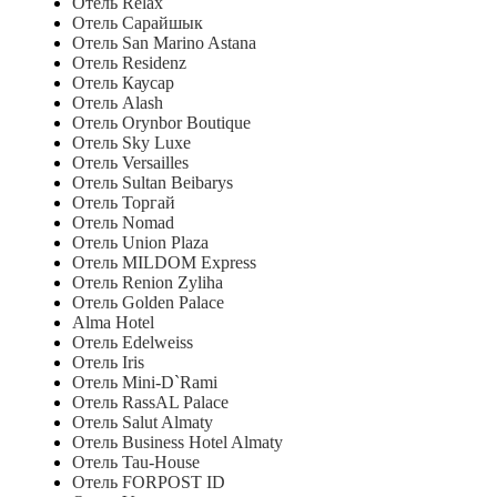
Отель Relax
Отель Са­рай­шык
Отель San Marino Astana
Отель Residenz
Отель Каусар
Отель Alash
Отель Orynbor Boutique
Отель Sky Luxe
Отель Versailles
Отель Sultan Beibarys
Отель Торгай
Отель Nomad
Отель Union Plaza
Отель MILDOM Express
Отель Renion Zyliha
Отель Golden Palace
Alma Hotel
Отель Edelweiss
Отель Iris
Отель Mini-D`Rami
Отель RassAL Palace
Отель Salut Almaty
Отель Business Hotel Almaty
Отель Tau-House
Отель FORPOST ID