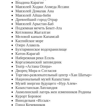
Впадина Карагие
Мавзолей Ходжи Ахмеда Яссави
Мавзолей Домалак Ана
Мавзолей Айша-биби
Древнейший город Отрар
Мавзолей Арыстан-Баб
Подземная мечеть Бекет-Ата
Котловина Жыгалган
Меловой каньон Капамсай
Каспийское море
Озеро Алаколь
Бухтарминское водохранилище
Катон-Карагай
Набережная реки Есиль
Коргалжынский заповедник
Театр «Астана Опера»
Дворец Мира и Согласия
Торгово-развлекательный центр «Хан Шатыр»
Национальный музей Казахстана
Музей энергии будущего «Нур Алем»
Казахстанская Лапландия
Акмолинский лагерь жен изменников Родины
Курорт Боровое
Винодельня «Иссык»
Город Кочевников