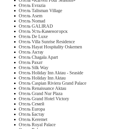
Отель «Karven Four Seasons»
Отель Evrazia
Отель Talisman Village
Отель Asem
Отель Nomad
Отель GALIRAD
Отель Усть-Каменогорск
Отель De Luxe
Отель Villa Sunrise Residence
Отель Hayat Hospitality Oskemen
Отель Актау
Отель Chagala Apart
Отель Рахат
Отель Silk Way
Отель Holiday Inn Aktau - Seaside
Отель Holiday Inn Aktau
Отель Caspian Riviera Grand Palace
Отель Renaissance Aktau
Отель Grand Nur Plaza
Отель Grand Hotel Victory
Отель Семей
Отель Europa
Отель Бастау
Отель Keremet
Отель Royal Palace