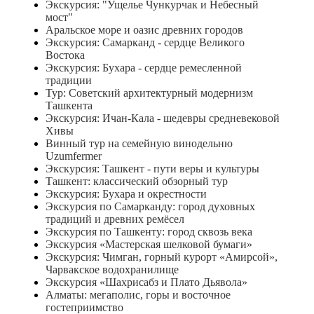
Экскурсия: "Ущелье Чункурчак и Небесный
мост"
Аральское море и оазис древних городов
Экскурсия: Самарканд - сердце Великого
Востока
Экскурсия: Бухара - сердце ремесленной
традиции
Тур: Cоветский архитектурный модернизм
Ташкента
Экскурсия: Ичан-Кала - шедевры средневековой
Хивы
Винный тур на семейную винодельню
Uzumfermer
Экскурсия: Ташкент - пути веры и культуры
Ташкент: классический обзорный тур
Экскурсия: Бухара и окрестности
Экскурсия по Самарканду: город духовных
традиций и древних ремёсел
Экскурсия по Ташкенту: город сквозь века
Экскурсия «Мастерская шелковой бумаги»
Экскурсия: Чимган, горный курорт «Амирсой»,
Чарвакское водохранилище
Экскурсия «Шахрисабз и Плато Дьявола»
Алматы: мегаполис, горы и восточное
гостеприимство