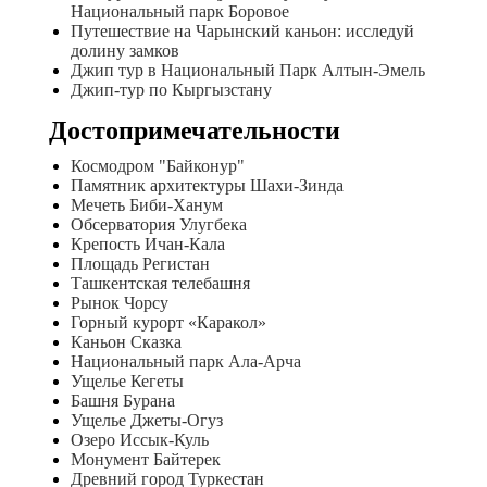
Национальный парк Боровое
Путешествие на Чарынский каньон: исследуй
долину замков
Джип тур в Национальный Парк Алтын-Эмель
Джип-тур по Кыргызстану
Достопримечательности
Космодром "Байконур"
Памятник архитектуры Шахи-Зинда
Мечеть Биби-Ханум
Обсерватория Улугбека
Крепость Ичан-Кала
Площадь Регистан
Ташкентская телебашня
Рынок Чорсу
Горный курорт «Каракол»
Каньон Сказка
Национальный парк Ала-Арча
Ущелье Кегеты
Башня Бурана
Ущелье Джеты-Огуз
Озеро Иссык-Куль
Монумент Байтерек
Древний город Туркестан