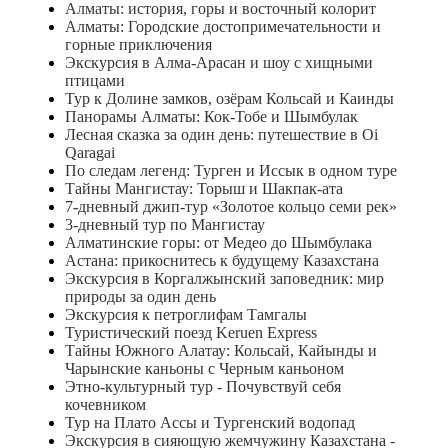
Алматы: история, горы и восточный колорит
Алматы: Городские достопримечательности и
горные приключения
Экскурсия в Алма-Арасан и шоу с хищными
птицами
Тур к Долине замков, озёрам Кольсай и Каинды
Панорамы Алматы: Кок-Тобе и Шымбулак
Лесная сказка за один день: путешествие в Oi
Qaragai
По следам легенд: Турген и Иссык в одном туре
Тайны Мангистау: Торыш и Шакпак-ата
7-дневный джип-тур «Золотое кольцо семи рек»
3-дневный тур по Мангистау
Алматинские горы: от Медео до Шымбулака
Астана: прикоснитесь к будущему Казахстана
Экскурсия в Коргалжынский заповедник: мир
природы за один день
Экскурсия к петроглифам Тамгалы
Туристический поезд Keruen Express
Тайны Южного Алатау: Кольсай, Кайынды и
Чарынские каньоны с Черным каньоном
Этно-культурный тур - Почувствуй себя
кочевником
Тур на Плато Ассы и Тургенский водопад
Экскурсия в сияющую жемчужину Казахстана -