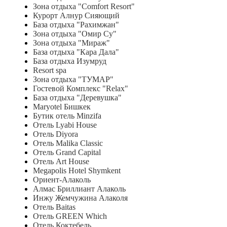
Зона отдыха "Comfort Resort"
Курорт Алнур Сияющий
База отдыха "Рахимжан"
Зона отдыха "Омир Су"
Зона отдыха "Мираж"
База отдыха "Кара Дала"
База отдыха Изумруд
Resort spa
Зона отдыха "ТУМАР"
Гостевой Комплекс "Relax"
База отдыха "Деревушка"
Maryotel Бишкек
Бутик отель Minzifa
Отель Lyabi House
Отель Diyora
Отель Malika Classic
Отель Grand Capital
Отель Art House
Megapolis Hotel Shymkent
Ориент-Алаколь
Алмас Бриллиант Алаколь
Инжу Жемчужина Алаколя
Отель Baitas
Отель GREEN Which
Отель Коктебель