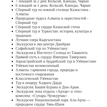
7 локаций за 2 дня: Кольсай, Каинды, Чарын
6 локаций за 1 день: Кольсай, Каинды, Чарын
Сборный тур по южной столице Казахстана -
Алматы
Природные чудеса Алматы и окрестностей -
Сборный тур
Сборный тур в сердце Казахской степи
Сборный тур в Туркестан: история, культура и
традиции
Лучшие озера Кыргызстана
Экскурсия в эко-центре Джейран
Суфийский тур по Узбекистану
Экскурсия в Институт Солнца из Ташкента
Прямой путь к сердцу Империи Тамерлана
Зороастрийский и буддийский тур в Узбекистане
Узбекистан великолепный
Алматы: гармония города, природы и
восточного очарования
Классический Узбекистан
Тур в пещеру Хазрата Дауда
Экскурсия: Башня Бурана и Дон-Арык
Экскурсия: зона отдыха «Архар» и этно-
комплекс «Супара–Чункурчак»
Экскурсия: Национальный парк Ала-Арча —
природное сердце Тянь-Шаня