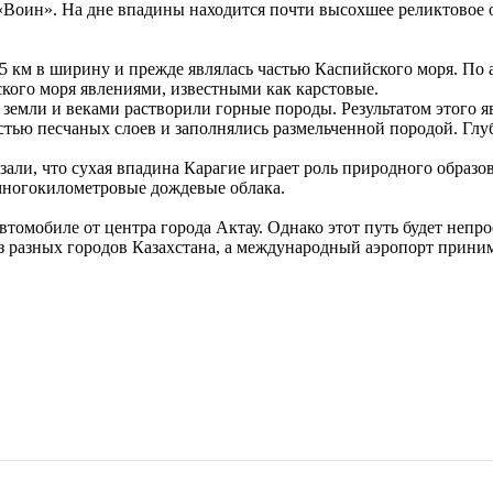
 «Воин». На дне впадины находится почти высохшее реликтовое 
 25 км в ширину и прежде являлась частью Каспийского моря. П
ского моря явлениями, известными как карстовые.
 земли и веками растворили горные породы. Результатом этого я
стью песчаных слоев и заполнялись размельченной породой. Глу
али, что сухая впадина Карагие играет роль природного образов
 многокилометровые дождевые облака.
втомобиле от центра города Актау. Однако этот путь будет неп
из разных городов Казахстана, а международный аэропорт приним