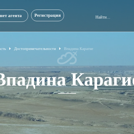
Регистрация
нет агента
асть
Достопримечательности
Впадина Карагие
Впадина Караги