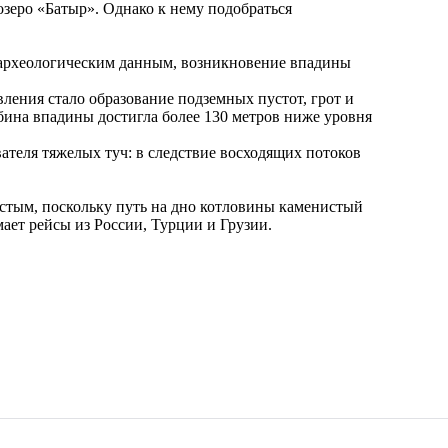
озеро «Батыр». Однако к нему подобраться
о археологическим данным, возникновение впадины
вления стало образование подземных пустот, грот и
бина впадины достигла более 130 метров ниже уровня
ателя тяжелых туч: в следствие восходящих потоков
ростым, поскольку путь на дно котловины каменистый
ает рейсы из России, Турции и Грузии.