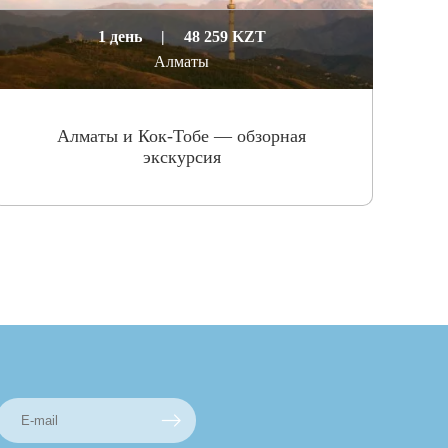
1 день
|
48 259 KZT
Алматы
Алматы и Кок-Тобе — обзорная
экскурсия