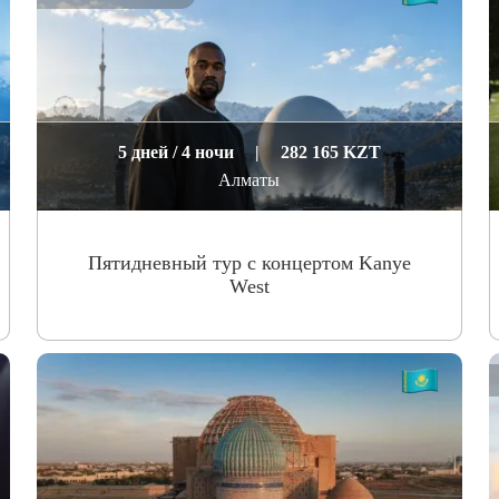
5 дней / 4 ночи
|
282 165 KZT
Алматы
Пятидневный тур с концертом Kanye
West