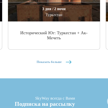
3 дня / 2 ночи
Туркестан
Исторический Юг: Туркестан + Ак-
Мечеть
Показать больше
SkyWay всегда с Вами
Подписка на рассылку