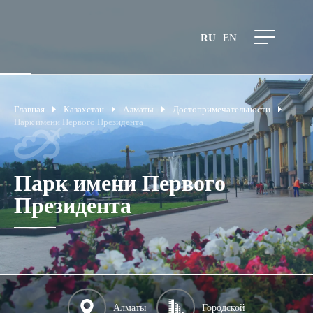
RU
EN
Главная
Казахстан
Алматы
Достопримечательности
Парк имени Первого Президента
Парк имени Первого
Президента
Алматы
Городской