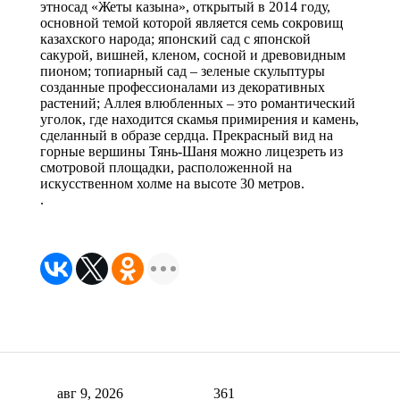
этносад «Жеты казына», открытый в 2014 году,
основной темой которой является семь сокровищ
казахского народа; японский сад с японской
сакурой, вишней, кленом, сосной и древовидным
пионом; топиарный сад – зеленые скульптуры
созданные профессионалами из декоративных
растений; Аллея влюбленных – это романтический
уголок, где находится скамья примирения и камень,
сделанный в образе сердца. Прекрасный вид на
горные вершины Тянь-Шаня можно лицезреть из
смотровой площадки, расположенной на
искусственном холме на высоте 30 метров.
.
авг 9, 2026
361