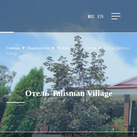
RU
EN
Главная
Кыргызстан
Чолпон-Ата
Отели
Отель Talisman
Village
Отель Talisman Village