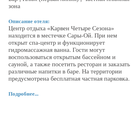
ие
зона
П
Описание отеля:
О
Центр отдыха «Карвен Четыре Сезона»
Ч
ти
находится в местечке Сары-Ой. При нем
п
открыт спа-центр и функционирует
,
гидромассажная ванна. Гости могут
По
воспользоваться открытым бассейном и
сауной, а также посетить ресторан и заказать
различные напитки в баре. На территории
предусмотрена бесплатная частная парковка.
Подробнее...