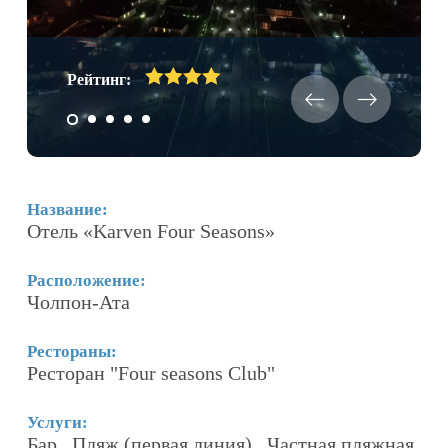
Рейтинг:
Название:
Н
Отель «Karven Four Seasons»
О
Расположение:
Р
Чолпон-Ата
Ч
Рестораны:
Р
Ресторан "Four seasons Club"
У
ра
М
Услуги:
Бар , Пляж (первая линия) , Частная пляжная
Ф