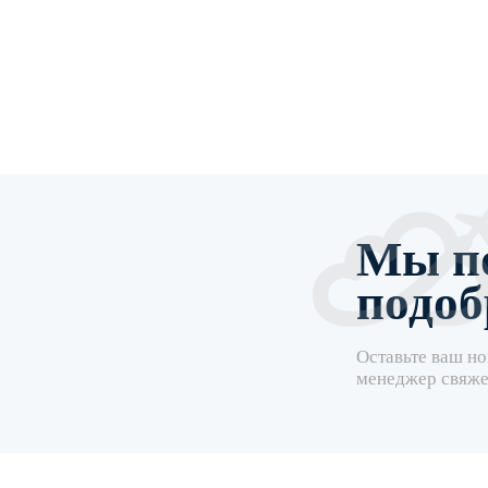
Мы п
подоб
Оставьте ваш но
менеджер свяже