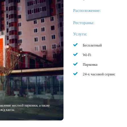
Расположение:
Рестораны:
Услуги:
Бесплатный
Wi-Fi
Парковка
24-х часовой сервис
авление местной парковки, а также
ж/д кассы.