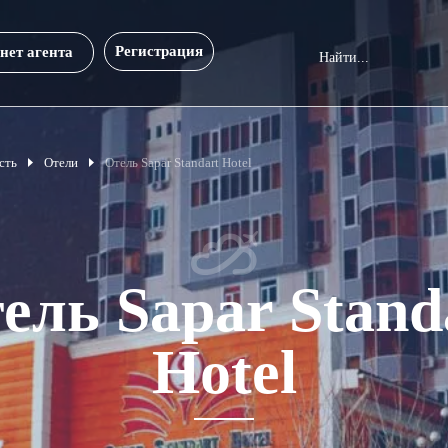
Регистрация
нет агента
сть
Отели
Отель Sapar Standart Hotel
ель Sapar Stand
Hotel