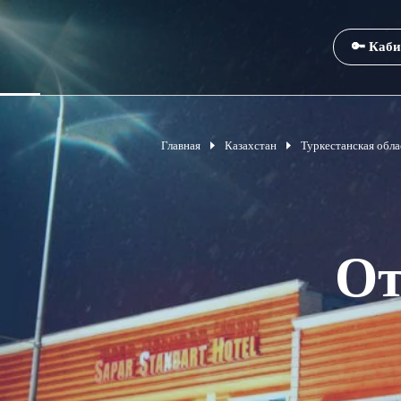
🔑 Каби
Главная
Казахстан
Туркестанская обла
От