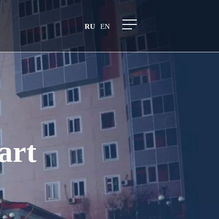
RU
EN
art