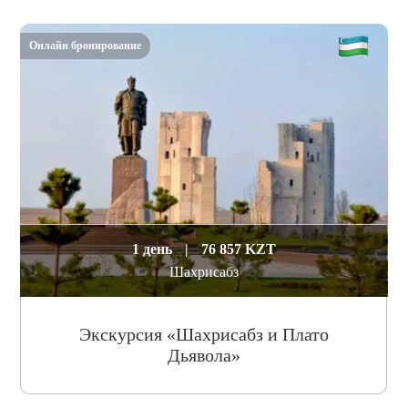
Онлайн бронирование
1 день
|
76 857 KZT
Шахрисабз
Экскурсия «Шахрисабз и Плато
Дьявола»