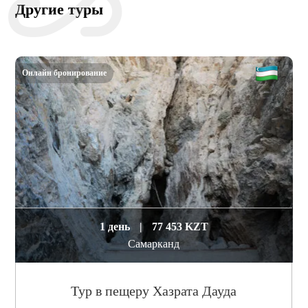
Другие туры
Онлайн бронирование
1 день
|
77 453 KZT
Самарканд
Тур в пещеру Хазрата Дауда