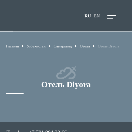
RU
EN
Главная
Узбекистан
Самарканд
Отели
Отель Diyora
Отель Diyora