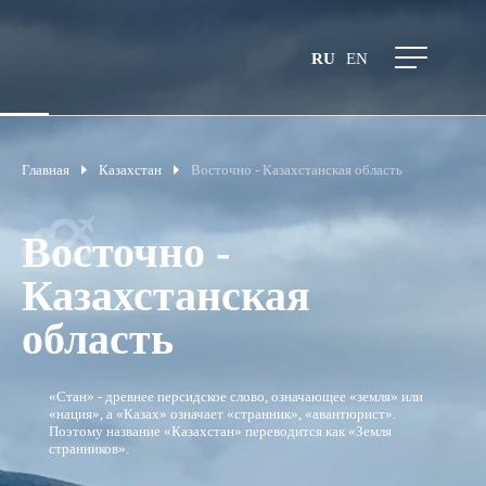
RU
EN
Главная
Казахстан
Восточно - Казахстанская область
Восточно -
Казахстанская
область
«Стан» - древнее персидское слово, означающее «земля» или
«нация», а «Казах» означает «странник», «авантюрист».
Поэтому название «Казахстан» переводится как «Земля
странников».