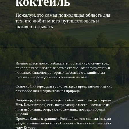
коктейль
Пожалуй, это самая подходящая область для
тех, кто любит много путешествовать и
активно отдыхать.
Именно здесь можно наблюдать постепенную смену всех
природных зон, которые есть в стране - от полупустынь и
глиняных каньонов до горных массивов с альпийскими
лугами и непроходимыми хвойными лесами.
Основной интерес для туристов здесь представляет именно
разнообразная и удивительная природа.
Например, всего в часе езды от областного центра (города
Усть-Каменогорск) есть потрясающее место - комплекс из
пяти небольших озер, уютно лежащих посреди горных
ущелий.
Проехав ближе к границе с Россией можно своими глазами
увидеть наивысшую точку Сибири и Алтая - мистическую
гору Белуху.