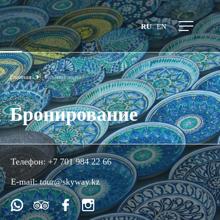
RU
EN
Главная
Бронирование
Бронирование
Телефон:
+7 701 984 22 66
E-mail:
tour@skyway.kz