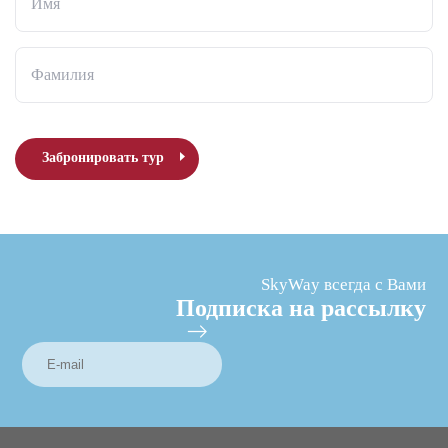
Имя
Фамилия
Забронировать тур
SkyWay всегда с Вами
Подписка на рассылку