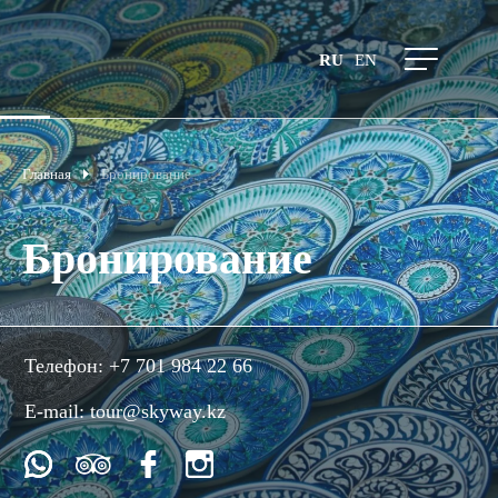
RU
EN
Главная
Бронирование
Бронирование
Телефон:
+7 701 984 22 66
E-mail:
tour@skyway.kz