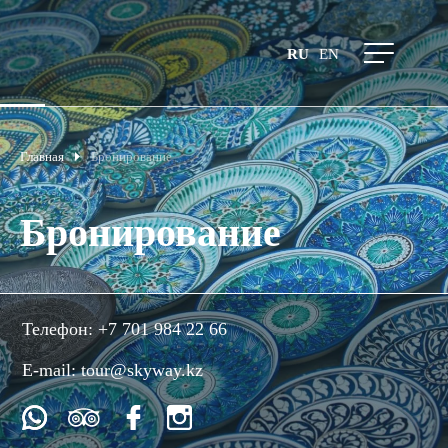
RU
EN
Главная
Бронирование
Бронирование
Телефон:
+7 701 984 22 66
E-mail:
tour@skyway.kz