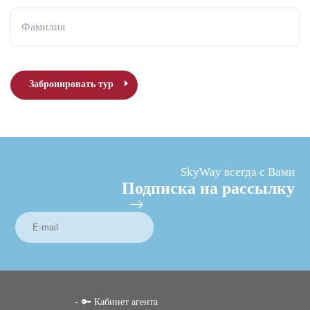
Фамилия
Забронировать тур
SkyWay всегда с Вами
Подписка на рассылку
🔑 Кабинет агента