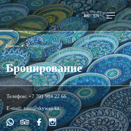
RU
EN
Главная
Бронирование
Бронирование
Телефон:
+7 701 984 22 66
E-mail:
tour@skyway.kz