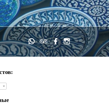
стов:
ные