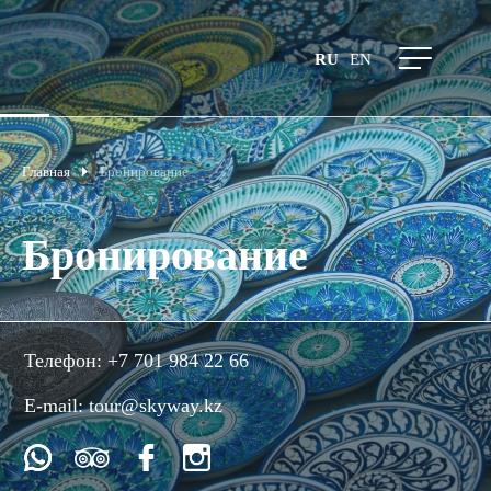
RU
EN
Главная
Бронирование
Бронирование
Телефон:
+7 701 984 22 66
E-mail:
tour@skyway.kz