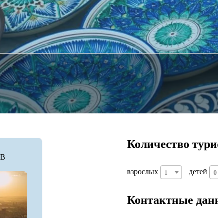
Количество тури
B
взрослых
детей
1
0
Контактные дан