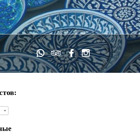
стов:
ные